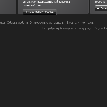
спланирует Ваш квартирный переезд в
деревню -
Екатеринбурге
Дачн
Квартирный переезд
зды
Сборка мебели
Упаковочные материалы
Вакансии
Контакты
ЦентрМув-ктр благодарит за поддержку
Copyright