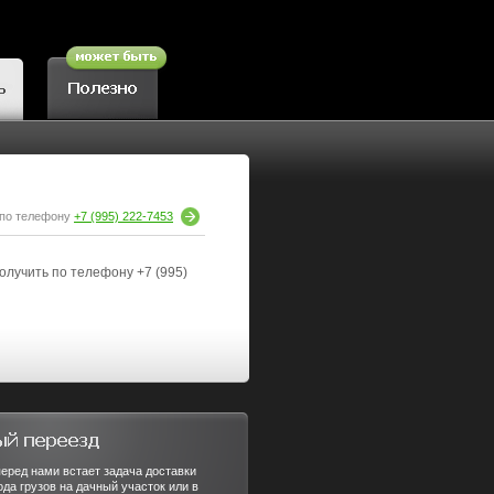
 по телефону
+7 (995) 222-7453
олучить по телефону +7 (995)
еред нами встает задача доставки
ода грузов на дачный участок или в