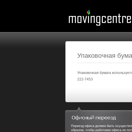
Упаковочная бума
Упаковочная бумага использует
222-7453
Переезд офиса должен быть осуществл
образом, чтобы работники офиса не пот