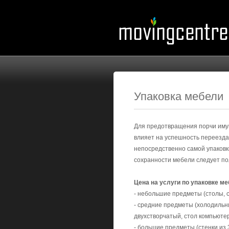
Упаковка мебели
Для предотвращения порчи иму
влияет на успешность переезда 
непосредственно самой упаковки
сохранности мебели следует по
Цена на услуги по упаковке ме
- небольшие предметы (столы, с
- средние предметы (холодильни
двухстворчатый, стол компьютер
- большие предметы (стенки из 