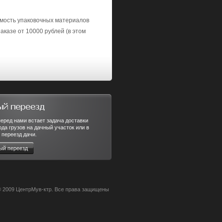
имость упаковочных материалов
аказе от 10000 рублей (в этом
еред нами встает задача доставки
ода грузов на дачный участок или в
 переезд дачи.
ый переезд
 © 2009 ЦентрМув-ктр. Все права защищены