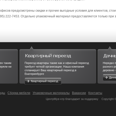
 офисов предусмотрены скидки и прочие выгодные условия для клиентов, сто
95) 222-7453. Отдельно упаковочный материал предоставляется только при з
ен таким
Переезд квартиры также как и офисный переезд
Нередко п
еряли ни
требует четкой организации. Наша компания
разного р
спланирует Ваш квартирный переезд в
деревню -
Екатеринбурге
Дачн
Квартирный переезд
зды
Сборка мебели
Упаковочные материалы
Вакансии
Контакты
ЦентрМув-ктр благодарит за поддержку
Copyright