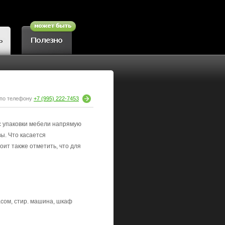
 по телефону
+7 (995) 222-7453
с упаковки мебели напрямую
ы. Что касается
оит также отметить, что для
асом, стир. машина, шкаф